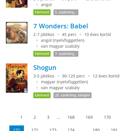
angol
Elérhető
5. szekrény, -
7 Wonders: Babel
2-7 játékos
45 perc
10 éves kortól
angol (nyelvfüggetlen)
van magyar szabály
Elérhető
7. szekrény, -
Shogun
3-5 játékos
90-120 perc
12 éves kortól
magyar (nyelvfüggetlen)
van magyar szabály
Elérhető
20. szekrény, tetején
1
2
3
...
168
169
170
171
172
173
174
...
180
181