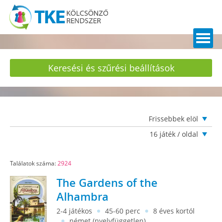
Keresési és szűrési beállítások
Frissebbek elöl
16 játék / oldal
Találatok száma:
2924
The Gardens of the
Alhambra
2-4 játékos
45-60 perc
8 éves kortól
német (nyelvfüggetlen)