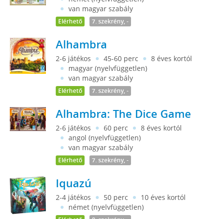
van magyar szabály
Elérhető
7. szekrény, -
Alhambra
2-6 játékos
45-60 perc
8 éves kortól
magyar (nyelvfüggetlen)
van magyar szabály
Elérhető
7. szekrény, -
Alhambra: The Dice Game
2-6 játékos
60 perc
8 éves kortól
angol (nyelvfüggetlen)
van magyar szabály
Elérhető
7. szekrény, -
Iquazú
2-4 játékos
50 perc
10 éves kortól
német (nyelvfüggetlen)