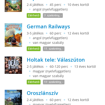
2-4 játékos
45 perc
10 éves kortól
angol (nyelvfüggetlen)
Elérhető
7. szekrény, -
German Railways
3-5 játékos
60 perc
12 éves kortól
angol (nyelvfüggetlen)
van magyar szabály
Elérhető
11. szekrény, -
Holtak tele: Válaszúton
2-5 játékos
60-120 perc
13 éves kortól
magyar (nyelvfüggetlen)
van magyar szabály
Elérhető
17. szekrény, -
Oroszlánszív
2-4 játékos
60 perc
12 éves kortól
magyar (nyelvfüggetlen)