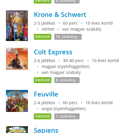
Elérhető
8. szekrény, -
Krone & Schwert
2-5 játékos
60 perc
10 éves kortól
német
van magyar szabály
Elérhető
19. szekrény, -
Colt Express
2-6 játékos
30-40 perc
10 éves kortól
magyar (nyelvfüggetlen)
van magyar szabály
Elérhető
8. szekrény, -
Feuville
2-4 játékos
60 perc
10 éves kortól
angol (nyelvfüggetlen)
Elérhető
7. szekrény, -
Sapiens