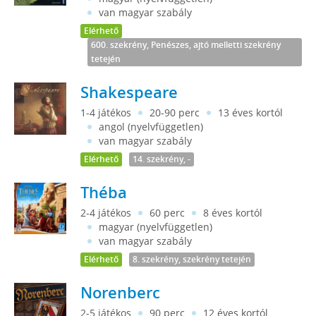
van magyar szabály
Elérhető
600. szekrény, Penészes, ajtó melletti szekrény
tetején
Shakespeare
1-4 játékos
20-90 perc
13 éves kortól
angol (nyelvfüggetlen)
van magyar szabály
Elérhető
14. szekrény, -
Théba
2-4 játékos
60 perc
8 éves kortól
magyar (nyelvfüggetlen)
van magyar szabály
Elérhető
8. szekrény, szekrény tetején
Norenberc
2-5 játékos
90 perc
12 éves kortól